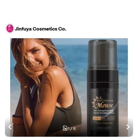
Jinfuya Cosmetics Co.
1
/
6